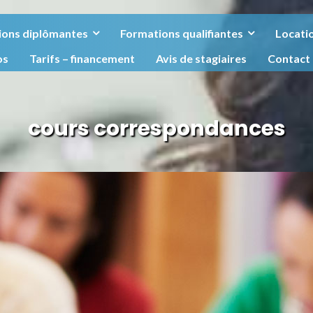
ions diplômantes
Formations qualifiantes
Locatio
os
Tarifs – financement
Avis de stagiaires
Contact
cours correspondances