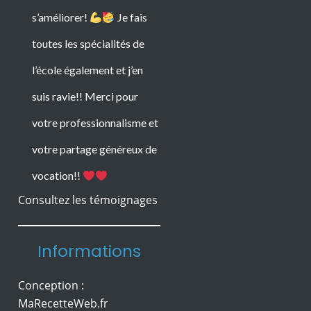
s’améliorer!
Je fais
toutes les spécialités de
l’école également et j’en
Consultez les témoignages
suis ravie!! Merci pour
Informations
votre professionnalisme et
votre partage généreux de
Conception :
vocation!!
MaRecetteWeb.fr
Mentions légales
Herbreteau
Protection des Données
© Copyright Ecole 44
Formation en onglerie
Esthétique
accessible aux débutants,
Marina est une formation