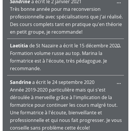
Ouv
Sandrine
a écrit le
2 janvier 2021
...
cett
Très bonne année pour ma reconversion
boît
professionnelle avec spécialisations que j'ai réalisé.
mét
Des cours complets tant en pratique qu'en théorie
en petit groupe, je recommande!
Ouv
Laetitia
de
St Nazaire
a écrit le
15 décembre 2020
...
cett
Formation volume russe au top. Marina la
boît
formatrice est à l'écoute, très pédagogue. Je
mét
recommande.
Ouv
Sandrine
a écrit le
24 septembre 2020
...
cett
Année 2019-2020 particulière mais qui s'est
boît
déroulée à merveille grâce à l'implication de la
mét
formatrice pour continuer les cours malgré tout.
Une formatrice à l'écoute, bienveillante et
professionnelle et qui nous fait progresser. Je vous
conseille sans problème cette école!