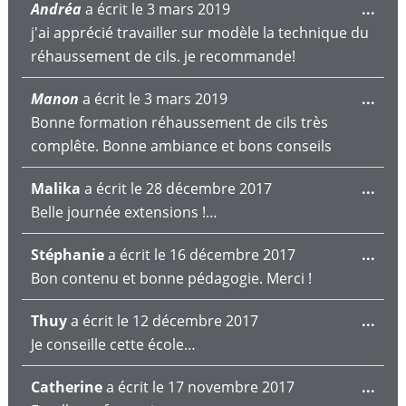
Ouv
Andréa
a écrit le
3 mars 2019
...
cett
j'ai apprécié travailler sur modèle la technique du
boît
réhaussement de cils. je recommande!
mét
Ouv
Manon
a écrit le
3 mars 2019
...
cett
Bonne formation réhaussement de cils très
boît
complête. Bonne ambiance et bons conseils
mét
Ouv
Malika
a écrit le
28 décembre 2017
...
cett
Belle journée extensions !…
boît
Ouv
Stéphanie
a écrit le
16 décembre 2017
...
mét
cett
Bon contenu et bonne pédagogie. Merci !
boît
Ouv
Thuy
a écrit le
12 décembre 2017
...
mét
cett
Je conseille cette école…
boît
Ouv
Catherine
a écrit le
17 novembre 2017
...
mét