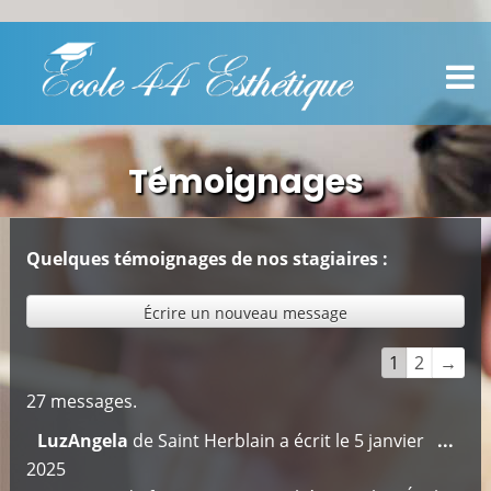
Témoignages
Quelques témoignages de nos stagiaires :
Navigation
1
2
→
dans
27 messages.
la
Ouv
LuzAngela
de
Saint Herblain
a écrit le
5 janvier
...
liste
cett
2025
du