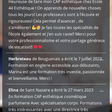
boît
Heureuse de faire mon CAP esthétique chez École
livre
mét
44 Esthétique ! On apprends de nouvelles choses
d’or
tous les jours! Les professeurs sont à l’écoute et
rigoureuses! Cela permet d’avancer , de
s’améliorer!
Je fais toutes les spécialités de
l’école également et j’en suis ravie!! Merci pour
votre professionnalisme et votre partage généreux
de vocation!!
Ouv
Herbreteau
de
Bouguenais
a écrit le
7 juillet 2023
...
cett
Formation en onglerie accessible aux débutants,
boît
Marina est une formation très investie, passionnée
mét
et bienveillante. Merci !
Ouv
Elina
de
Saint Nazaire
a écrit le
27 mars 2023
...
cett
En formation CAP esthétique cosmétique
boît
parfumerie Avec spécialisation corps. Formations
mét
très intéressantes avec une directrice très