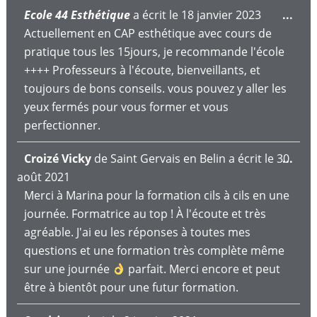
Ouv
Ecole 44 Esthétique
a écrit le
18 janvier 2023
...
cett
Actuellement en CAP esthétique avec cours de
boît
pratique tous les 15jours, je recommande l'école
mét
++++ Professeurs à l'écoute, bienveillants, et
toujours de bons conseils. vous pouvez y aller les
yeux fermés pour vous former et vous
perfectionner.
Ouv
Croizé Vicky
de
Saint Gervais en Belin
a écrit le
30
...
cett
août 2021
boît
Merci à Marina pour la formation cils à cils en une
mét
journée. Formatrice au top ! À l'écoute et très
agréable. J'ai eu les réponses à toutes mes
questions et une formation très complète même
sur une journée
parfait. Merci encore et peut
être à bientôt pour une futur formation.