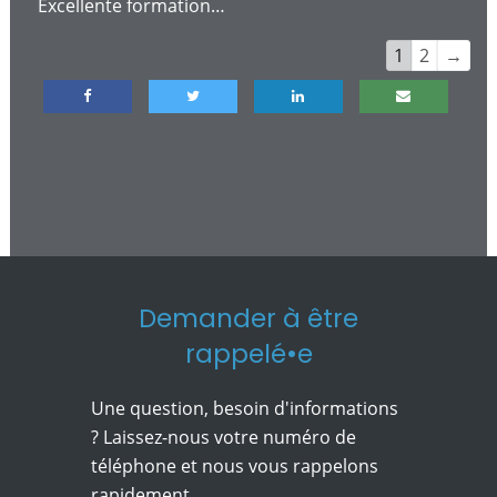
cett
Excellente formation…
boît
Navigation
1
2
→
mét
dans
la
liste
du
livre
d’or
Demander à être
rappelé•e
Une question, besoin d'informations
? Laissez-nous votre numéro de
téléphone et nous vous rappelons
rapidement.