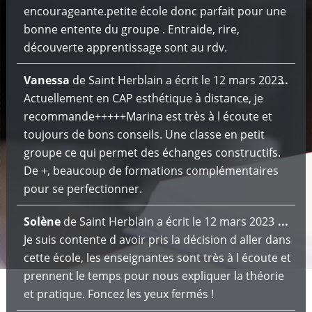
encourageante.petite école donc parfait pour une
bonne entente du groupe . Entraide, rire,
découverte apprentissage sont au rdv.
Ouv
Vanessa
de
Saint Herblain
a écrit le
12 mars 2023
...
cett
Actuellement en CAP esthétique à distance, je
boît
recommande+++++Marina est très à l écoute et
mét
toujours de bons conseils. Une classe en petit
groupe ce qui permet des échanges constructifs.
De +, beaucoup de formations complémentaires
pour se perfectionner.
Ouv
Solène
de
Saint Herblain
a écrit le
12 mars 2023
...
cett
Je suis contente d avoir pris la décision d aller dans
boît
cette école, les enseignantes sont très à l écoute et
mét
prennent le temps pour nous expliquer la théorie
et pratique. Foncez les yeux fermés !