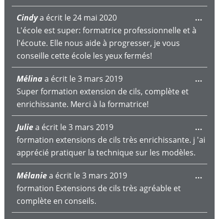
Ouv
Cindy
a écrit le
24 mai 2020
...
cett
L'école est super: formatrice professionnelle et à
boît
l'écoute. Elle nous aide à progresser, je vous
mét
conseille cette école les yeux fermés!
Ouv
Mélina
a écrit le
3 mars 2019
...
cett
Super formation extension de cils, complète et
boît
enrichissante. Merci à la formatrice!
mét
Ouv
Julie
a écrit le
3 mars 2019
...
cett
formation extensions de cils très enrichissante. j 'ai
boît
apprécié pratiquer la technique sur les modèles.
mét
Ouv
Mélanie
a écrit le
3 mars 2019
...
cett
formation Extensions de cils très agréable et
boît
complète en conseils.
mét