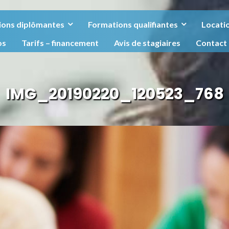
ions diplômantes
Formations qualifiantes
Locatio
os
Tarifs – financement
Avis de stagiaires
Contact
IMG_20190220_120523_768