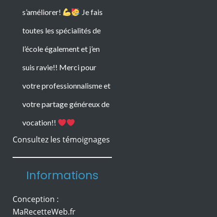
Informations
s’améliorer!
Je fais
Conception :
toutes les spécialités de
MaRecetteWeb.fr
l’école également et j’en
Mentions légales
Protection des Données
suis ravie!! Merci pour
© Copyright Ecole 44
votre professionnalisme et
Esthétique
votre partage généreux de
vocation!!
Herbreteau
Formation en onglerie
accessible aux débutants,
Marina est une formation