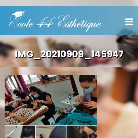
IMG_20210909_145947