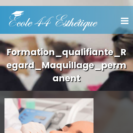
Formation_qualifiante_R
egard_Maquillage_perm
anent