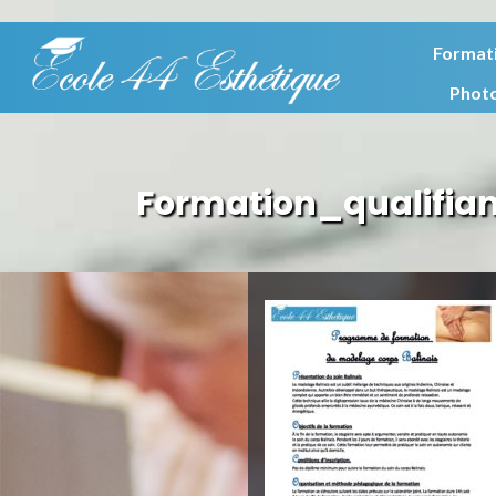
Format
Phot
Formation_qualifia