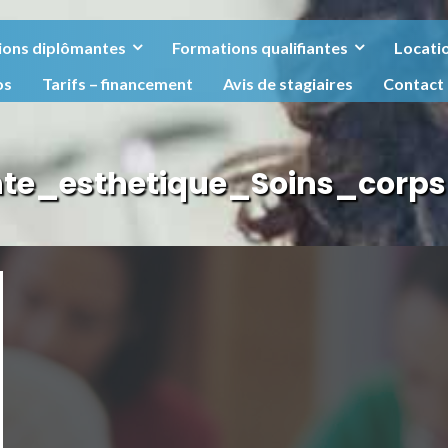
ions diplômantes
Formations qualifiantes
Locatio
os
Tarifs – financement
Avis de stagiaires
Contact
nte_esthetique_Soins_corp