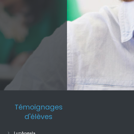
Témoignages
d'élèves
LuzAngela