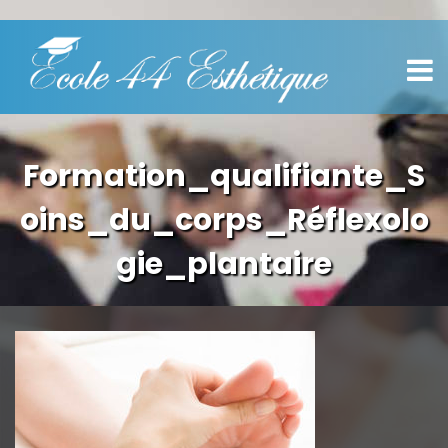
Formation_qualifiante_S
oins_du_corps_Réflexolo
gie_plantaire