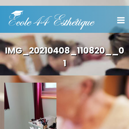
IMG_20210408_110820__0
1