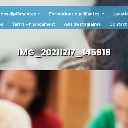
ions diplômantes
Formations qualifiantes
Locatio
os
Tarifs – financement
Avis de stagiaires
Contact
IMG_20211217_145818