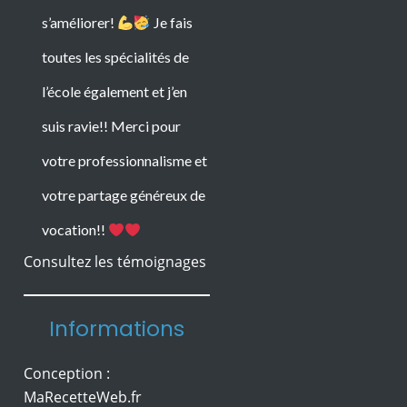
Consultez les témoignages
s’améliorer!
Je fais
toutes les spécialités de
Informations
l’école également et j’en
Conception :
suis ravie!! Merci pour
MaRecetteWeb.fr
votre professionnalisme et
Mentions légales
Protection des Données
votre partage généreux de
© Copyright Ecole 44
vocation!!
Esthétique
Herbreteau
Formation en onglerie
accessible aux débutants,
Marina est une formation