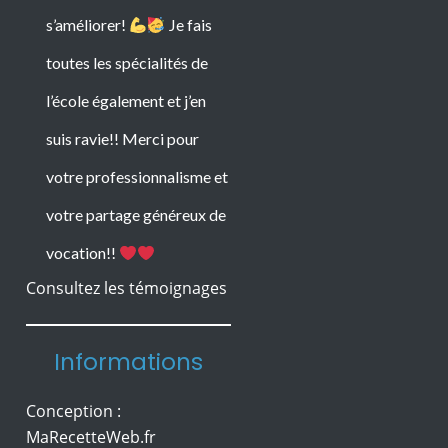
s’améliorer!
Je fais
toutes les spécialités de
l’école également et j’en
Consultez les témoignages
suis ravie!! Merci pour
votre professionnalisme et
Informations
votre partage généreux de
vocation!!
Conception :
MaRecetteWeb.fr
Herbreteau
Mentions légales
Protection des Données
Formation en onglerie
© Copyright Ecole 44
accessible aux débutants,
Esthétique
Marina est une formation