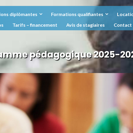
ions diplômantes
Formations qualifiantes
Locatio
os
Tarifs – financement
Avis de stagiaires
Contact
amme pédagogique 2025-202