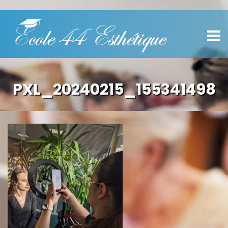
PXL_20240215_155341498