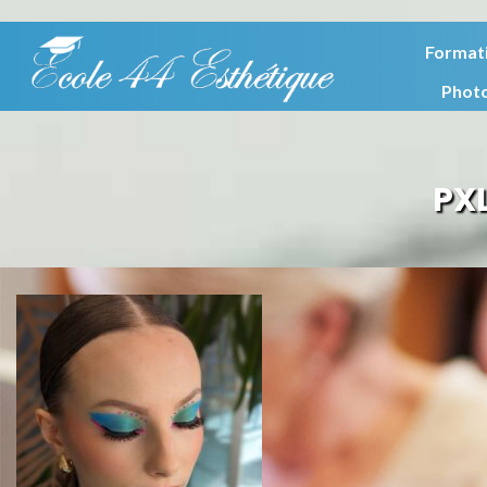
Format
Phot
PX