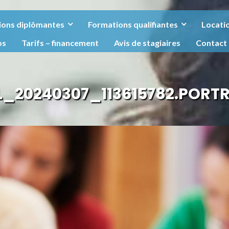
ions diplômantes
Formations qualifiantes
Locatio
os
Tarifs – financement
Avis de stagiaires
Contact
L_20240307_113615782.PORTR