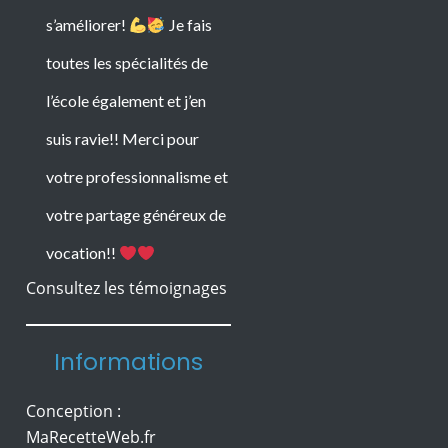
s’améliorer!
Je fais
toutes les spécialités de
Consultez les témoignages
l’école également et j’en
suis ravie!! Merci pour
Informations
votre professionnalisme et
votre partage généreux de
Conception :
MaRecetteWeb.fr
vocation!!
Mentions légales
Herbreteau
Protection des Données
© Copyright Ecole 44
Formation en onglerie
Esthétique
accessible aux débutants,
Marina est une formation