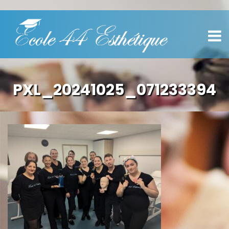
PXL_20241025_071233394