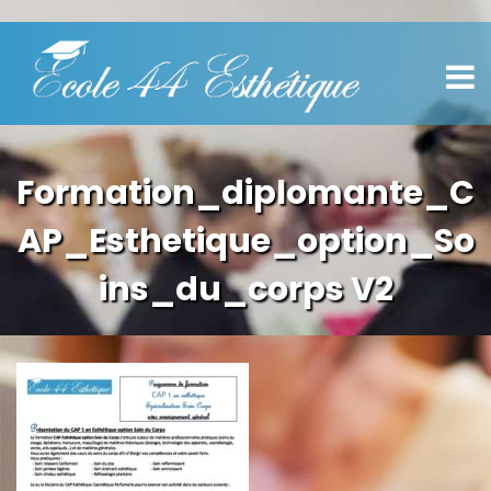
Formation_diplomante_C
AP_Esthetique_option_So
ins_du_corps V2